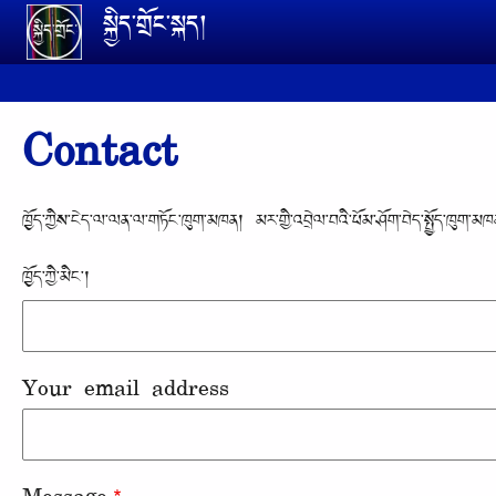
Skip to main content
སྐྱིད་གྲོང་སྐད།
Contact
ཁྱོད་ཀྱིས་ངེད་ལ་ལན་ལ་གཏོང་ཁུག་མཁན། མར་གྱི་འབྲེལ་བའི་ཕོམ་ཤོག་བེད་སྤྱོད་ཁུག་མཁན
ཁྱོད་ཀྱི་མིང་།
Your email address