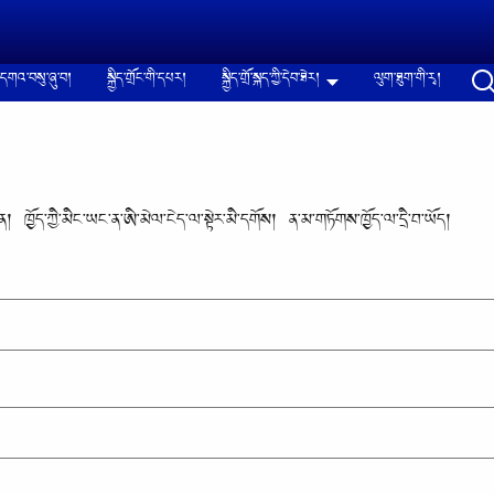
དགའ་བསུ་ཞུ་བ།
སྐྱིད་གྲོང་གི་དཔར།
སྐྱིད་གྲོ་སྐད་ཀྱི་དེབ་ཐེར།
ལུག་ཐུག་གི་རྭ།
། ཁྱོད་ཀྱི་མིང་ཡང་ན་ཨི་མེལ་ངེད་ལ་སྟེར་མི་དགོས། ན་མ་གཏོགས་ཁྱོད་ལ་དྲི་བ་ཡོད།