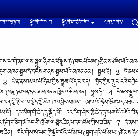
དགའ་བསུ་ཞུ་བ།
སྐྱིད་གྲོང་གི་དཔར།
སྐྱིད་གྲོ་སྐད་ཀྱི་དེབ་ཐེར།
ལུག་ཐུག་གི་རྭ།
ྭགས་ཡ་གི་ནང་ལས་སྦྲུལ་ནི་གང་པོ་སྨྲས་ཏེ་(གང་པོ་ལས་)གྲིམས་ཤོས་ཡོད་མཁ
མི་ཁུག་མཁན་སྨྲས་ཏེ་དངོས་གནས་སྨྲས་ཡོད་མཁན་ནམ། སྨྲས་ཏེ། 2 དེ་ནས་འདི་
། 3 ཡིན་ནས་ཨལ་ལོ་ཧིམ་གྱིས་སྨྲས་ཡོད་མཁན། ཁྱེད་ཀྱིས་ལྡུམ་རའི་དཀྱིལ་ལ
(འཇུ་)མཁན་དང་ཟ་མཁན་ན་ཁྱེད་འཆི་མཁན། སྨྲས་ཏེ། 4 དེ་ནས་སྦྲུལ་དེ་
ན་གྱི་ཉི་མ་ལ་ཁྱེད་ཀྱི་མིག་ཁ་འབྱེད་མཁན། ཨལ་ལོ་ཧིམ་ཅོག་འདྲ་བཟང
དུ་ཞིམ་པོ། དང་མིག་གི་ཆེད་དུ་སྐྱིད་པོ། དང་རིག་ཤེས་ཀྱི་ཆེད་དུ་ཡག་པོ་མཐོང་ཟི
ང་ཏོག་གཅིག་མོ་རང་གི་ཁྱོ་ག་ལ་སྟེར་ཟིན་པ་དང་ཁོས་ཀྱིས་ཟ་ཟིན། 7 དེ་ནས་ཁ
ཤེས་ཟིན། ཁོང་གིས་སེ་ཡབ་ཀྱི་སྡོང་པོའི་ལོ་མ་ཡ་(བླག་ཤའི་ལོ་མ་ཡ་)ཚེམས་ཏེ