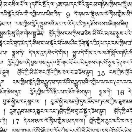
ཉི་མ་བསིལ་པོ་ལ་(དགོང་སྲོད་ལ་)ཨ་དམ་དང་ཁོའི་ཆུང་མ་གཉིས་ཀྱིས་ཡ་ཝྰེ་ཨལ་
འི་སྡོང་པོ་ཡ་གི་དཀྱིལ་ལ་ཡིབ་ཟིན། 9 དེ་ནས་ཡ་ཝྰེ་ཨལ་ལོ་ཧིམ་གྱིས་མི་དེ་
མ་ལ། ངས་ཀྱིས་ཁྱོད་ལྡུམ་རའི་ནང་ལ་ཡོད་པའི་སྐད་ཐོས་པས་འཇིགས་ཟིན། 
ས་ཏེ་སུ་ཞིག་གིས་སྨྲ་ཟིན། ཁྱོད་ཀྱིས་ངས་ཀྱིས་ཟ་ཅེས་མི་འོང་མཁན་སྨྲས་པ
ེར་བའི་བུད་མེད་དེ་གིས་ང་ལ་སྡོང་པོ་ལས་ཤིང་ཏོག་སྟེར་ཟིན་པ་དང་ངས་ཀྱི
བྱས་པ། སྨྲས་ཏེ། དེ་ནས་བུད་མེད་དེ་གིས། སྦྲུལ་དེ་གིས་ང་ལ་མགོ་སྐོར་གཏོང
ལ། ཁྱོད་ཀྱིས་འདི་བྱས་པས་དུད་འགྲོ་གང་པོ་དང་རི་དྭགས་གང་པོ་སྨྲས་ཏེ་
བ་ཅེས་ནུག ཁྱོད་ཀྱི་མི་ཚེ་གང་ཁྱོད་ཀྱིས་ཐལ་བ་ཟ་ཅེས་ནུག 15 ངས་ཀྱིས་ཁྱོད
ུག ངས་ཀྱིས་ཁྱོད་ཀྱི་བརྒྱུད་པ་དང་མོའི་བརྒྱུད་པའི་དཀྱིལ་ལ་ཡང་(བར་ལ་ཡ
གཅོག་ཅེས་ནུག ཁྱོད་ཀྱིས་ཁོའི་རྟིང་པ་གཅོག་ཅེས་ནུག སྨྲས་ཏེ། 16 དེ་
་ ། བུ་ཚ་སྐྱེ་མཁན་སྒང་ལ་ ། བུ་ཚ་སྐྱེ་མཁན་གྱི་དུས་ཚོད་ལ་)ངས་ཀྱིས་ཟུག
། ཟུག་རྒྱབ་མཁན་སྒང་ལ་རང་)ཁྱེད་ཀྱིས་བུ་ཚ་སྐྱེད་ཅེས་ནུག ཁྱོད་ཀྱི་འདོད
ྲས་ཏེ། 17 དེ་ནས་ཨལ་ལོ་ཧིམ་གྱིས་ཨ་དམ་ལ། ཁྱོད་ཀྱིས་ཆུང་མའི་ཁ་ལ་ཉན