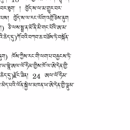
ེས་ནུག 18 སས་ཀྱིས་ཚེར་མ་དང་རྩྭ་ངན་
ར་བར་ཐུག་ ། ཁྱོད་ས་ལ་མ་གྱུར་བར་
་པས། ཁྱོད་ས་ལ་རང་ལོག་འགྲོ་ཅེས་ནུག
 ཅི་ལས་སྨྲ་ན་མོ་ནི་མི་གང་པོའི་ཨ་མ་
ད་དུ་)ཀོ་བའི་བཀབ་ཆ་བཟོས་ཏེ་བསྐོན་
ནུག) ཁོས་ཀྱིས་རང་གི་ལག་པ་བརྐྱངས་ཏེ་
ྰེ་ཨལ་ལོ་ཧིམ་གྱིས་ཁོ་ལ་ཨེ་དེན་གྱི་
ྱི་ཆེད་དུ་)རྫོང་ཟིན། 24 ཨལ་ལོ་ཧིམ་
ེད་པའི་ལོན་སྐྱེལ་མཁན་ཡ་ཨེ་དེན་གྱི་ལྡུམ་