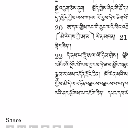
སྡོང་པོ་ལས་བཟས་པས། ས་ལ་ངན་འདེབས་ཟིན
སྐྱེ་འཇུག་ཅེས་ནུག ཁྱོད་ཀྱིས་ཞིང་གི་ཚ
དུ་)ཁྱོད་ཀྱིས་ལས་ཀ་ཁག་པོ་བྱས་ཏེ་གཅི
20 ཨ་དམ་གྱིས་རང་གི་ཆུང་མའི་མིང་འཚོ་བ་
༼མི་རིགས་ཀྱི་ཨ་མ་༽ཡིན་མཁན། 21 ཡ་ཝྰེ
སྟེར་ཟིན།།
22 དེ་ནས་ཡ་ཝྰེ་ཨལ་ལོ་ཧིམ་གྱིས། ལྟོས
འཚོ་བའི་སྡོང་པོ་ལས་བླངས་ཏེ་ཟ་མ་མྱོང་
ལྡུམ་ར་ལས་འདོན་རྫོང་ཟིན། ཁོ་ལེན་སའི་ས
གྱིས་མི་དེ་ལ་བཏོན་བརྫངས་བརྫངས་པ་ལ་(འདོ
རའི་ཤར་ཕྱོགས་ལ་འཇོག་ཟིན། དཔའ་དམ་མེ་འབ
Share