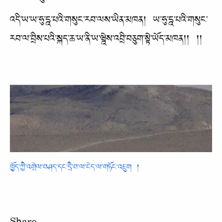
འདི་ཡ་ཡ་ཧུ་དྰ་པའི་གསུང་རབ་ལས་ཡིན་མཁན། ཡ་ཧུ་དྰ་པའི་གསུང་
རབ་ལ་བྲིས་པའི་སྐད་ཆ་ཡ་ནི་ཡ་ཝྰེས་འབྲི་བཅུག་སྟེ་ཡོད་མཁན།། །།
ཁྱོད་ཀྱི་འགྲེལ་བཤད་དང་དྲི་བ་ལ་ངེད་ལ་གཏོང་འཇུག །