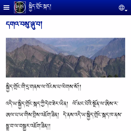
Skip to main content
སྐྱིད་གྲོང་སྐད།
Se
དགའ་བསུ་ཞུ་བ།
སྐྱིད་གྲོང་གི་དྲ་གནས་ལ་འོངས་པ་ལེགས་སོ།།
འདི་ཡ་སྐྱིད་གྲོང་སྐད་ཀྱི་དེབ་ཐེར་ཡིན། ལོ་མང་པོའི་སྔོན་ལ་ཨིས་ར་
ཨལ་པ་ཡ་གིས་བྲིས་འཇོག་ཟིན། དེ་ནས་འདི་ཡ་སྐྱིད་གྲོང་སྐད་ཁ་ནས་
སྨྲ་བ་ལ་བསྒྱུར་འཇོག་ཟིན།།